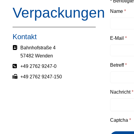
*
Benötigte
Verpackungen
Name
*
Kontakt
E-Mail
*
Adresse:
Bahnhofstraße 4
57482 Wenden
Betreff
*
Telefon:
+49 2762 9247-0
Fax:
+49 2762 9247-150
Nachricht
*
Captcha
*