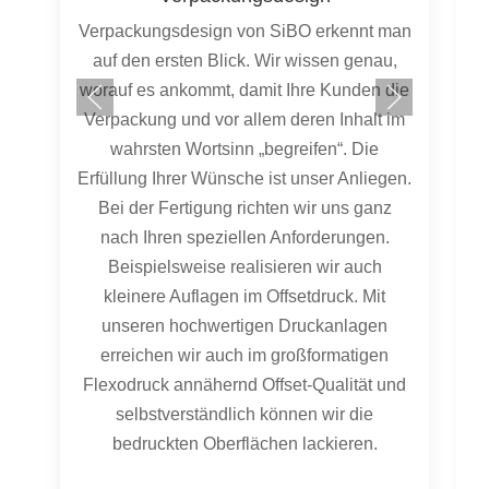
Anhand von 3D-Kundendaten und / oder
an
Originalprodukten werden die
Verpackungen vorerst virtuell im CAD-
e
System erstellt. Hierzu stehen uns 64 Bit
m
CAD-Workstations mit den Programmen
VPAK und SolidWorks, sowie dem
n.
Programm HSMWorks zum Fräsen von
Prototypen zur Verfügung. Verarbeitet
werden Daten aller gängigen
Schnittstellen.
d